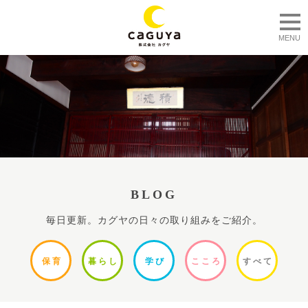
togg
MENU
BLOG
毎日更新。カグヤの日々の取り組みをご紹介。
保
育
暮ら
し
学
び
ここ
ろ
すべ
て