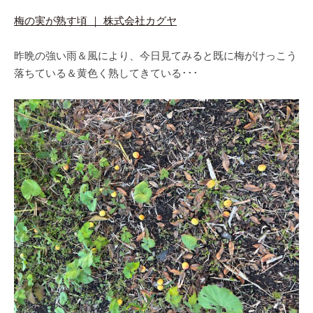
梅の実が熟す頃 ｜ 株式会社カグヤ
昨晩の強い雨＆風により、今日見てみると既に梅がけっこう
落ちている＆黄色く熟してきている･･･