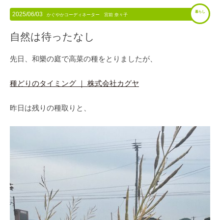
暮らし
2025/06/03
かぐやかコーディネーター 宮前 奈々子
自然は待ったなし
先日、和樂の庭で高菜の種をとりましたが、
種どりのタイミング ｜ 株式会社カグヤ
昨日は残りの種取りと、