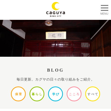
togg
MENU
BLOG
毎日更新。カグヤの日々の取り組みをご紹介。
保
育
暮ら
し
学
び
ここ
ろ
すべ
て