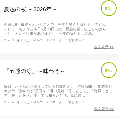
夏越の祓 ～2026年～
暮らし
今日は6月最終日ということで、今年も早くも折り返しですね。
そして、ちょうど本日6月30日には「夏越の祓（なごしのはら
え）」という行事があります。 一年の折り返しにあ…
2026年6月30日
かぐやかコーディネーター 宮前 奈々子
全文表示 >>
「五感の涼」～味わう～
暮らし
毎月、お客様にお送りしている竹取新聞。 竹取新聞 ｜ 株式会社
カグヤ 近年では7月号を「暑中見舞い号」として、「皆様にとっ
て、厳しい暑さが少しでも和らいだり元氣に過…
2026年6月23日
かぐやかコーディネーター 宮前 奈々子
全文表示 >>