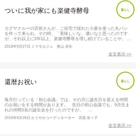
ついに我が家にも楽健寺酵母
暮らし
カグヤクルーの宮前さんが、ご自宅で採れた小麦を使った丸パン
を作って来られ、その時、「美味しいな、凄いなと思ったのです
が、それ以上に5年以上、楽健寺酵母を増し続けていることや、…
2018年9月27日
ミマモルジュ 奥山 卓矢
全文表示 >>
還暦お祝い
暮らし
毎月行っている「初心会議」では、その月に誕生日を迎える仲間
のお祝いをする時間があります。 先日の初心会議でも、9月生ま
れの仲間3名の誕生会を行ったのですが、 …
2018年9月26日
かぐやかコーディネーター 宮前 奈々子
全文表示 >>