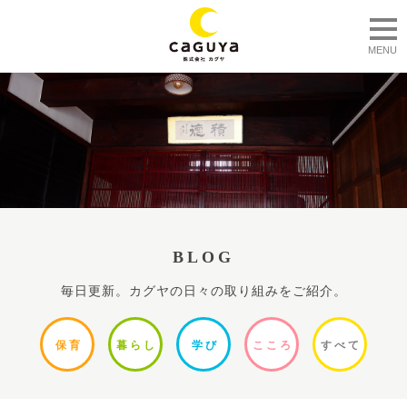
togg
MENU
BLOG
毎日更新。カグヤの日々の取り組みをご紹介。
保
育
暮ら
し
学
び
ここ
ろ
すべ
て