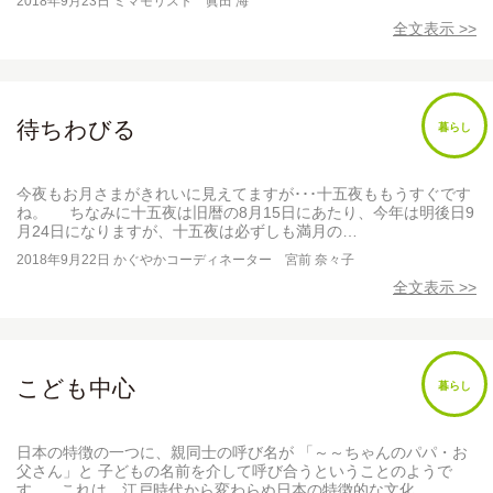
2018年9月23日
ミマモリスト 眞田 海
全文表示 >>
待ちわびる
暮らし
今夜もお月さまがきれいに見えてますが･･･十五夜ももうすぐです
ね。 ちなみに十五夜は旧暦の8月15日にあたり、今年は明後日9
月24日になりますが、十五夜は必ずしも満月の…
2018年9月22日
かぐやかコーディネーター 宮前 奈々子
全文表示 >>
こども中心
暮らし
日本の特徴の一つに、親同士の呼び名が 「～～ちゃんのパパ・お
父さん」と 子どもの名前を介して呼び合うということのようで
す。 これは、江戸時代から変わらぬ日本の特徴的な文化…