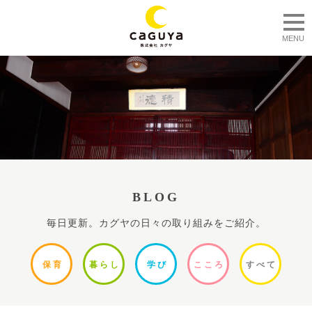
togg
MENU
BLOG
毎日更新。カグヤの日々の取り組みをご紹介。
保
育
暮ら
し
学
び
ここ
ろ
すべ
て