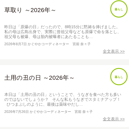
草取り ～2026年～
暮らし
昨日は「原爆の日」だったので、8時15分に黙祷を捧げました。
私の母は広島出身で、実際に曾祖父母なども原爆で命を落とし、
祖父母も被爆、母は胎内被曝者にあたることも…
2026年8月7日
かぐやかコーディネーター 宮前 奈々子
全文表示 >>
土用の丑の日 ～2026年～
暮らし
本日は「土用の丑の日」ということで、うなぎを食べた方も多い
のではないでしょうか？ そんな私もうなぎでスタミナアップ！
ひつまぶしのように、最後は薬味やだし…
2026年7月26日
かぐやかコーディネーター 宮前 奈々子
全文表示 >>