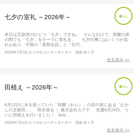
七夕の室礼 ～2026年～
暮らし
本日は五節供のひとつ「七夕」ですね。 そんなわけで、和樂の床
の間でも「七夕」をテーマに室礼を。 七夕行事にはいくつか流
れがあり、中国の「星祭伝説」と「乞巧…
2026年7月7日
かぐやかコーディネーター 宮前 奈々子
全文表示 >>
田植え ～2026年～
暮らし
6月12日に水を張っていた「和樂（わら）」の目の前にある「むか
しの五穀田」。 田水張る ｜ 株式会社カグヤ 先週6月24日、つ
いに田植えを行いました！ &nb…
2026年7月1日
かぐやかコーディネーター 宮前 奈々子
全文表示 >>