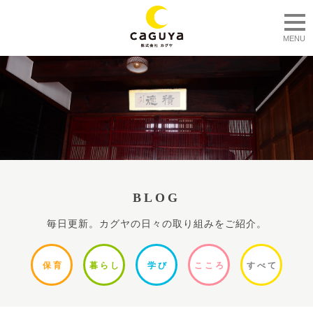
togg
MENU
BLOG
毎日更新。カグヤの日々の取り組みをご紹介。
保
育
暮ら
し
学
び
ここ
ろ
すべ
て