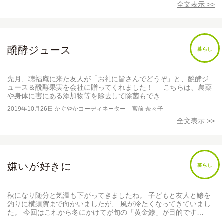
全文表示 >>
醗酵ジュース
暮らし
先月、聴福庵に来た友人が「お礼に皆さんでどうぞ」と、醗酵ジ
ュース＆醗酵果実を会社に贈ってくれました！ こちらは、農薬
や身体に害にある添加物等を除去して除菌もでき…
2019年10月26日
かぐやかコーディネーター 宮前 奈々子
全文表示 >>
嫌いが好きに
暮らし
秋になり随分と気温も下がってきましたね。 子どもと友人と鯵を
釣りに横須賀まで向かいましたが、 風が冷たくなってきていまし
た。 今回はこれから冬にかけてが旬の「黄金鯵」が目的です…