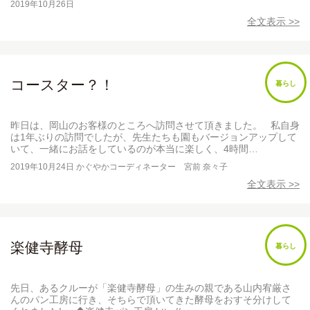
2019年10月26日
全文表示 >>
コースター？！
暮らし
昨日は、岡山のお客様のところへ訪問させて頂きました。 私自身
は1年ぶりの訪問でしたが、先生たちも園もバージョンアップして
いて、一緒にお話をしているのが本当に楽しく、4時間…
2019年10月24日
かぐやかコーディネーター 宮前 奈々子
全文表示 >>
楽健寺酵母
暮らし
先日、あるクルーが「楽健寺酵母」の生みの親である山内宥厳さ
んのパン工房に行き、そちらで頂いてきた酵母をおすそ分けして