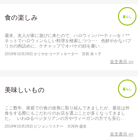
食の楽しみ
暮らし
週末、友人が家に遊びに来たので、ハロウィンパーティ―を！^^
ネットでハロウィンらしい料理を検索しつつ･･･ 色鮮やかなパプ
リカの肉詰めに、ケチャップでオバケの顔を書い…
2019年10月29日
かぐやかコーディネーター 宮前 奈々子
全文表示 >>
美味しいもの
暮らし
ここ数年、家庭での食の改善に取り組んできましたが、最近は外
食をする際にもこだわりのお店を選ぶことが多くなってきまし
た。 いわゆるベジタリアンの方やヴィーガンの方でも安心…
2019年10月29日
ビジョンリスナー 大河内 盛友
全文表示 >>