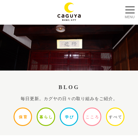
togg
MENU
BLOG
毎日更新。カグヤの日々の取り組みをご紹介。
保
育
暮ら
し
学
び
ここ
ろ
すべ
て