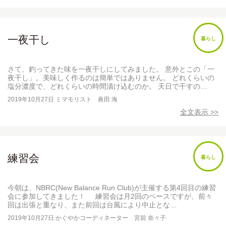
一夜干し
暮らし
さて、釣ってきた味を一夜干しにしてみました。 意外とこの「一
夜干し」。美味しく作るのは簡単ではありません。 どれくらいの
塩分濃度で、どれくらいの時間漬け込むのか。 天日で干すの…
2019年10月27日
ミマモリスト 眞田 海
全文表示 >>
練習会
暮らし
今朝は、NBRC(New Balance Run Club)が主催する第4回目の練習
会に参加してきました！ 練習会は月2回のペースですが、前々
回は出張と重なり、また前回は台風により中止とな…
2019年10月27日
かぐやかコーディネーター 宮前 奈々子