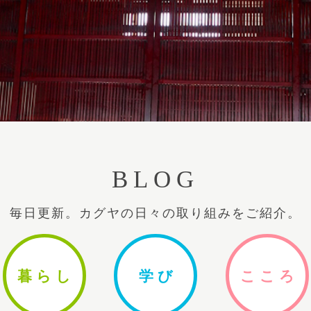
BLOG
毎日更新。カグヤの日々の取り組みをご紹介。
暮ら
し
学
び
ここ
ろ