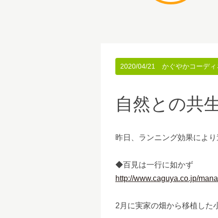
2020/04/21
かぐやかコーディ
自然との共
昨日、ランニング効果により
◆百見は一行に如かず
http://www.caguya.co.jp/mana
2月に実家の畑から移植した