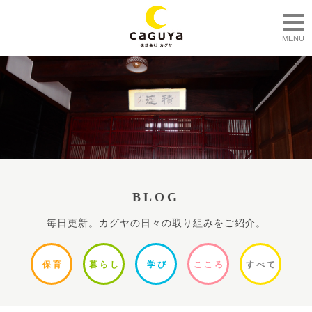
togg
MENU
BLOG
毎日更新。カグヤの日々の取り組みをご紹介。
保
育
暮ら
し
学
び
ここ
ろ
すべ
て