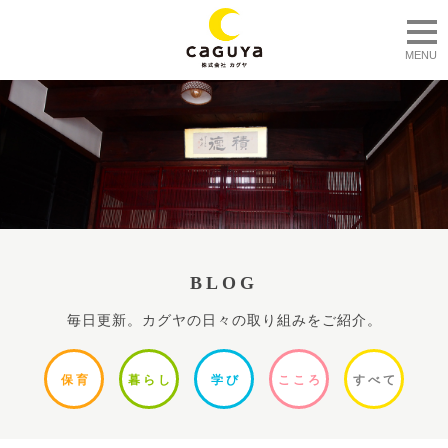
togg
MENU
BLOG
毎日更新。カグヤの日々の取り組みをご紹介。
保
育
暮ら
し
学
び
ここ
ろ
すべ
て