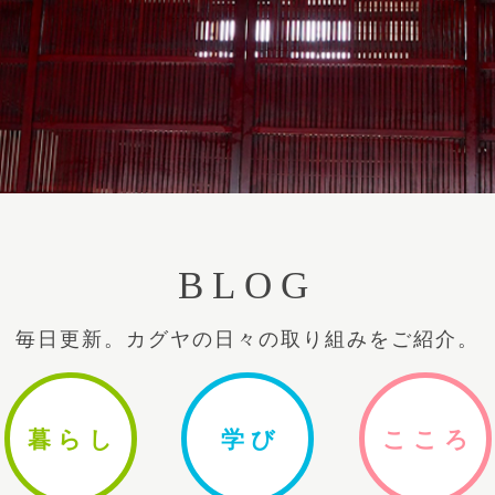
BLOG
毎日更新。カグヤの日々の取り組みをご紹介。
暮ら
し
学
び
ここ
ろ