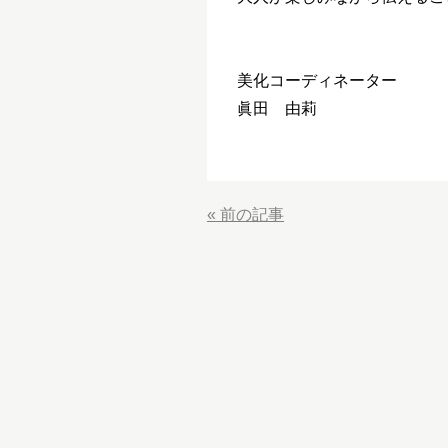
美化コーディネーター
眞田 由莉
«
前の記事