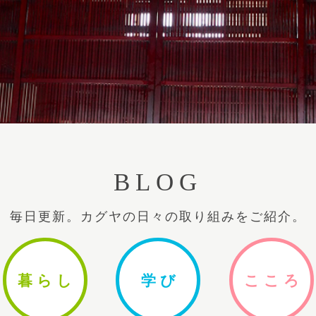
BLOG
毎日更新。カグヤの日々の取り組みをご紹介。
暮ら
し
学
び
ここ
ろ