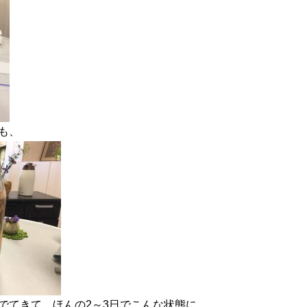
も、
でてきて、ほんの
2
～
3
日でこんな状態に。