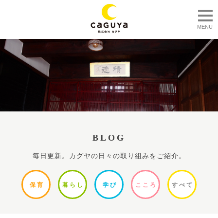
togg
MENU
BLOG
毎日更新。カグヤの日々の取り組みをご紹介。
保
育
暮ら
し
学
び
ここ
ろ
すべ
て