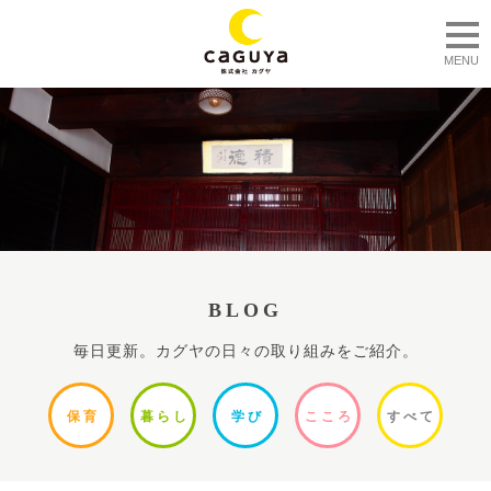
togg
MENU
BLOG
毎日更新。カグヤの日々の取り組みをご紹介。
保
育
暮ら
し
学
び
ここ
ろ
すべ
て