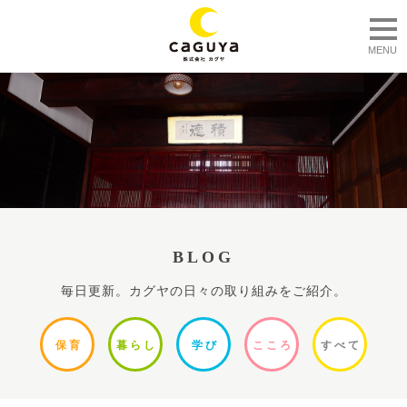
togg
MENU
BLOG
毎日更新。カグヤの日々の取り組みをご紹介。
保
育
暮ら
し
学
び
ここ
ろ
すべ
て