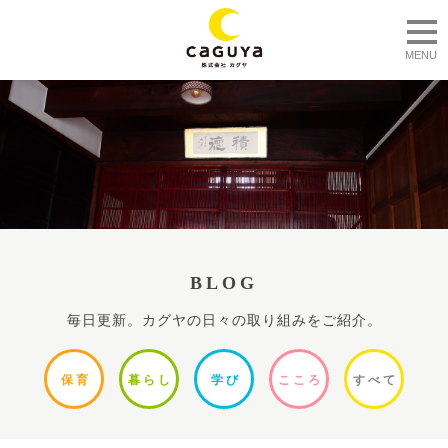
togg
MENU
BLOG
毎日更新。カグヤの日々の取り組みをご紹介。
保
育
暮ら
し
学
び
ここ
ろ
すべ
て