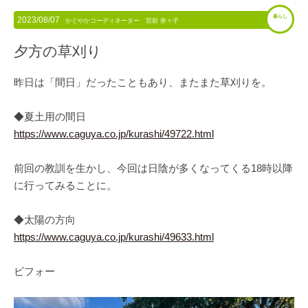
暮らし
2023/08/07
かぐやかコーディネーター 宮前 奈々子
夕方の草刈り
昨日は「間日」だったこともあり、またまた草刈りを。
◆夏土用の間日
https://www.caguya.co.jp/kurashi/49722.html
前回の教訓を生かし、今回は日陰が多くなってくる18時以降
に行ってみることに。
◆太陽の方向
https://www.caguya.co.jp/kurashi/49633.html
ビフォー