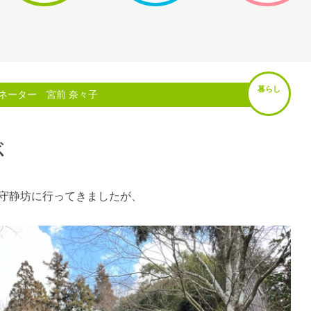
暮らし
ネーター 宮前 奈々子
ぶ
守静坊に行ってきましたが、