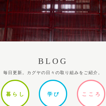
BLOG
毎日更新。カグヤの日々の取り組みをご紹介。
暮ら
し
学
び
ここ
ろ