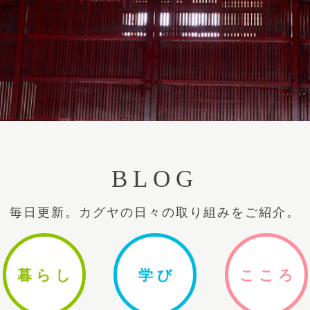
BLOG
毎日更新。カグヤの日々の取り組みをご紹介。
暮ら
し
学
び
ここ
ろ