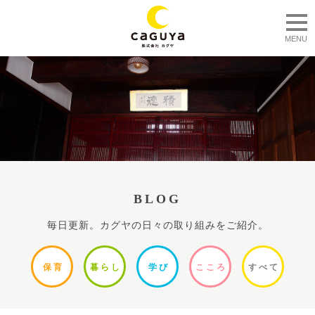
togg
MENU
BLOG
毎日更新。カグヤの日々の取り組みをご紹介。
保
育
暮ら
し
学
び
ここ
ろ
すべ
て