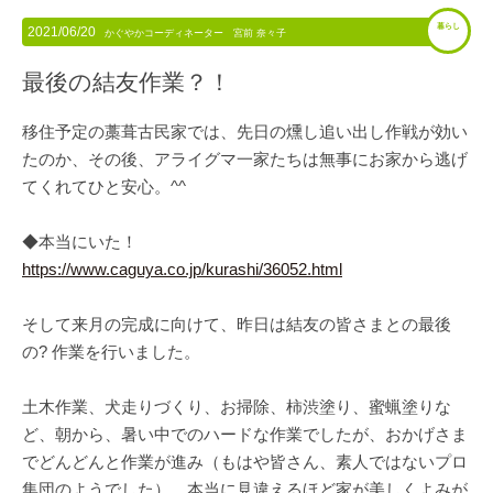
暮らし
2021/06/20
かぐやかコーディネーター 宮前 奈々子
最後の結友作業？！
移住予定の藁葺古民家では、先日の燻し追い出し作戦が効い
たのか、その後、アライグマ一家たちは無事にお家から逃げ
てくれてひと安心。^^
◆本当にいた！
https://www.caguya.co.jp/kurashi/36052.html
そして来月の完成に向けて、昨日は結友の皆さまとの最後
の? 作業を行いました。
土木作業、犬走りづくり、お掃除、柿渋塗り、蜜蝋塗りな
ど、朝から、暑い中でのハードな作業でしたが、おかげさま
でどんどんと作業が進み（もはや皆さん、素人ではないプロ
集団のようでした）、本当に見違えるほど家が美しくよみが