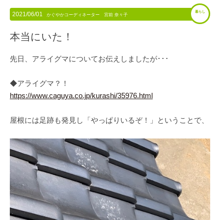
暮らし
2021/06/01
かぐやかコーディネーター 宮前 奈々子
本当にいた！
先日、アライグマについてお伝えしましたが･･･
◆アライグマ？！
https://www.caguya.co.jp/kurashi/35976.html
屋根には足跡も発見し「やっぱりいるぞ！」ということで、