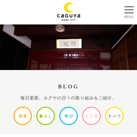
togg
MENU
BLOG
毎日更新。カグヤの日々の取り組みをご紹介。
保
育
暮ら
し
学
び
ここ
ろ
すべ
て