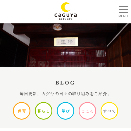
togg
MENU
BLOG
毎日更新。カグヤの日々の取り組みをご紹介。
保
育
暮ら
し
学
び
ここ
ろ
すべ
て