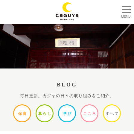
togg
MENU
BLOG
毎日更新。カグヤの日々の取り組みをご紹介。
保
育
暮ら
し
学
び
ここ
ろ
すべ
て