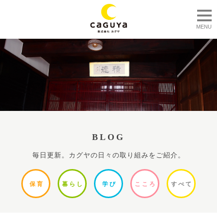
togg
MENU
BLOG
毎日更新。カグヤの日々の取り組みをご紹介。
保
育
暮ら
し
学
び
ここ
ろ
すべ
て