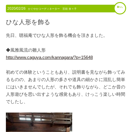
暮らし
2020/02/26
かぐやかコーディネーター 宮前 奈々子
ひな人形を飾る
先日、聴福庵でひな人形を飾る機会を頂きました。
◆風雅風流の雛人形
http://www.caguya.com/kannagara/?p=15648
初めての体験ということもあり、説明書を見ながら飾ってみ
るものの、あまりの人形の多さや道具の細かさに混乱し簡単
にはいきませんでしたが、それでも飾りながら、どこか昔の
人形遊びを思い出すような感覚もあり、けっこう楽しい時間
でしたし、