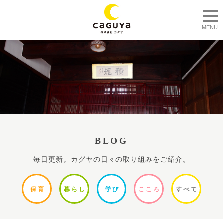
togg
MENU
BLOG
毎日更新。カグヤの日々の取り組みをご紹介。
保
育
暮ら
し
学
び
ここ
ろ
すべ
て