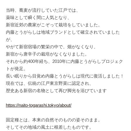
当時、蕎麦が流行していた江戸では、
薬味として瞬く間に人気となり、
新宿近郊の農家がこぞって栽培をしていました。
内藤とうがらしは地域ブランドとして確立されていました
が、
やがて新宿宿場の繁栄の中で、畑がなくなり、
新宿から唐辛子の栽培がなくなりました。
それから約400年経ち、2010年に内藤とうがらしプロジェク
トが発足。
長い眠りから目覚め内藤とうがらしは現代に復活しました！
現在では、伝統の江戸東京野菜に認定され、
歴史ある新宿の名物として再び脚光を浴びています
https://naito-togarashi.tokyo/about/
固定種とは、本来の自然そのものの姿そのまま。
そしてその地域の風土に根差したものです。