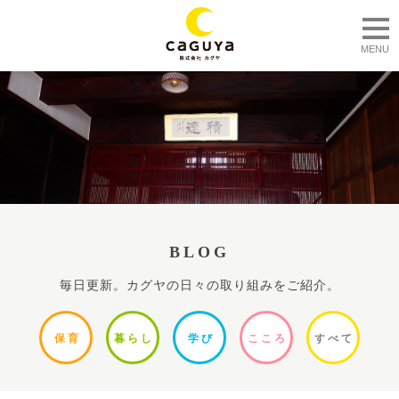
togg
MENU
BLOG
毎日更新。カグヤの日々の取り組みをご紹介。
保
育
暮ら
し
学
び
ここ
ろ
すべ
て