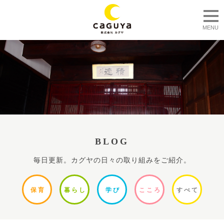
togg
MENU
BLOG
毎日更新。カグヤの日々の取り組みをご紹介。
保
育
暮ら
し
学
び
ここ
ろ
すべ
て