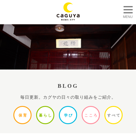
togg
MENU
BLOG
毎日更新。カグヤの日々の取り組みをご紹介。
保
育
暮ら
し
学
び
ここ
ろ
すべ
て