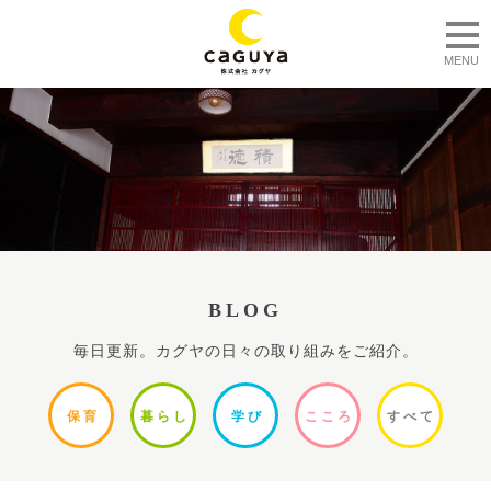
togg
MENU
BLOG
毎日更新。カグヤの日々の取り組みをご紹介。
保
育
暮ら
し
学
び
ここ
ろ
すべ
て