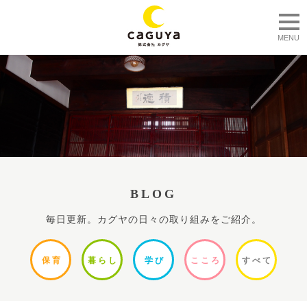
togg
MENU
BLOG
毎日更新。カグヤの日々の取り組みをご紹介。
保
育
暮ら
し
学
び
ここ
ろ
すべ
て