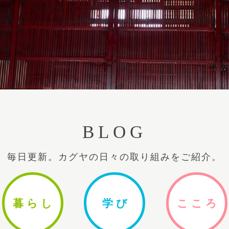
BLOG
毎日更新。カグヤの日々の取り組みをご紹介。
暮ら
し
学
び
ここ
ろ