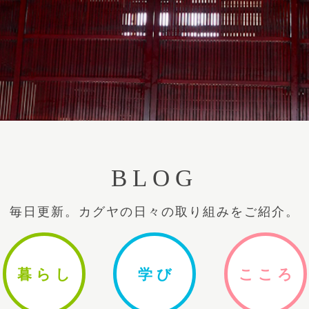
BLOG
毎日更新。カグヤの日々の取り組みをご紹介。
暮ら
し
学
び
ここ
ろ