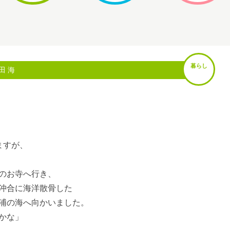
暮らし
田 海
ますが、
のお寺へ行き、
沖合に海洋散骨した
浦の海へ向かいました。
かな」