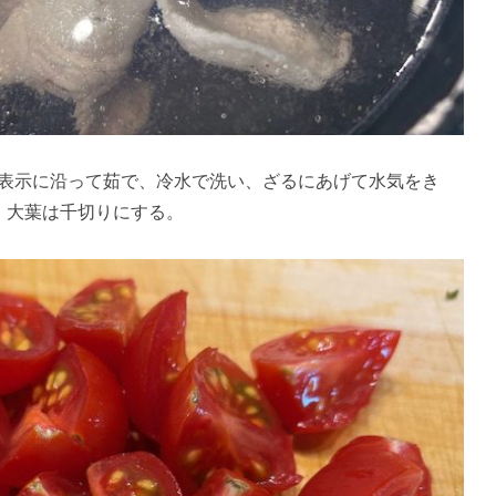
表示に沿って茹で、冷水で洗い、ざるにあげて水気をき
、大葉は千切りにする。​