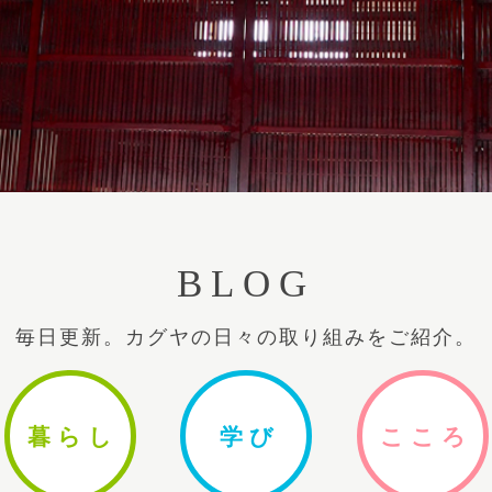
BLOG
毎日更新。カグヤの日々の取り組みをご紹介。
暮ら
し
学
び
ここ
ろ