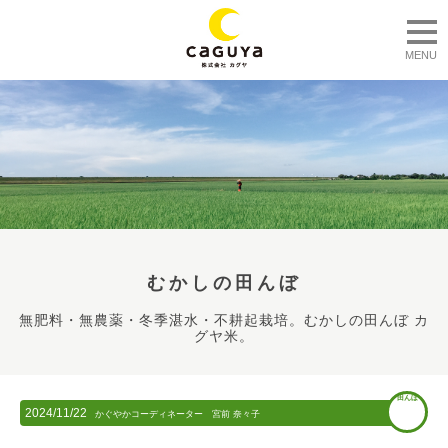
togg
MENU
むかしの田んぼ
無肥料・無農薬・冬季湛水・不耕起栽培。むかしの田んぼ カ
グヤ米。
田んぼ
2024/11/22
かぐやかコーディネーター 宮前 奈々子