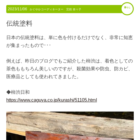
暮らし
2023/11/06
かぐやかコーディネーター 宮前 奈々子
伝統塗料
日本の伝統塗料は、単に色を付けるだけでなく、非常に知恵
が集まったもので･･･
例えば、昨日のブログでもご紹介した柿渋は、着色としての
茶色ももちろん美しいのですが、殺菌効果や防虫、防カビ、
医療品としても使われてきました。
◆柿渋日和
https://www.caguya.co.jp/kurashi/51105.html