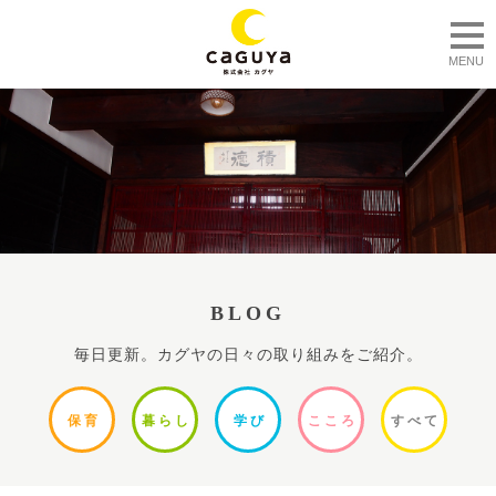
togg
MENU
BLOG
毎日更新。カグヤの日々の取り組みをご紹介。
保
育
暮ら
し
学
び
ここ
ろ
すべ
て