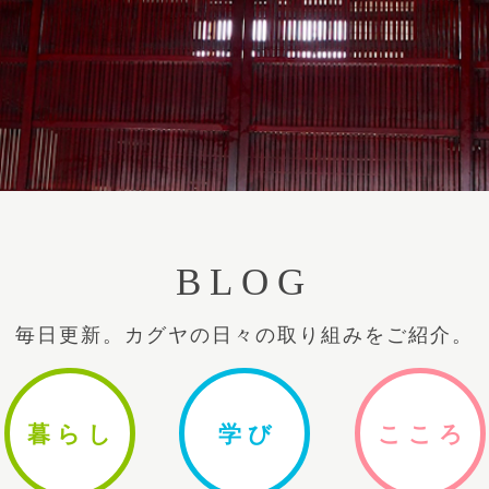
BLOG
毎日更新。カグヤの日々の取り組みをご紹介。
暮ら
し
学
び
ここ
ろ