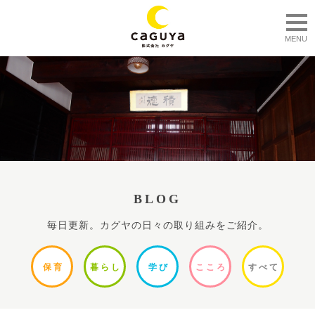
togg
MENU
BLOG
毎日更新。カグヤの日々の取り組みをご紹介。
保
育
暮ら
し
学
び
ここ
ろ
すべ
て