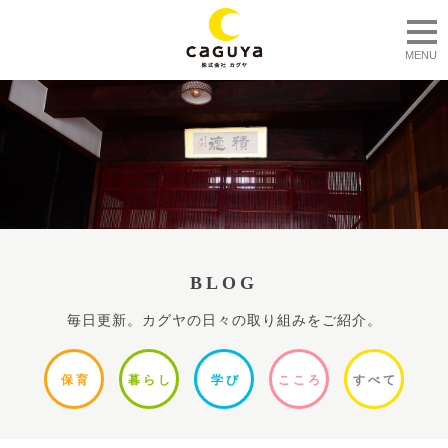
togg
MENU
BLOG
毎日更新。カグヤの日々の取り組みをご紹介。
保
育
暮ら
し
学
び
ここ
ろ
すべ
て