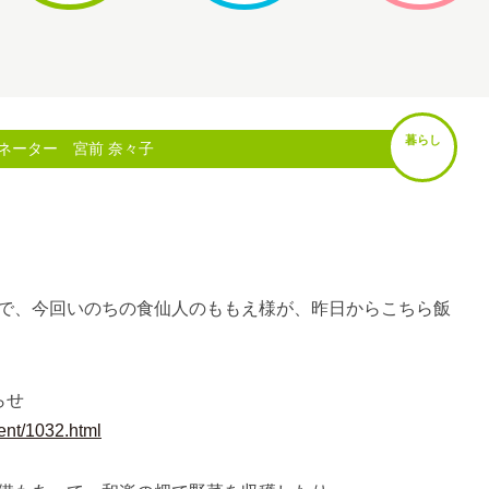
暮らし
ネーター 宮前 奈々子
で、今回いのちの食仙人のももえ様が、昨日からこちら飯
らせ
vent/1032.html