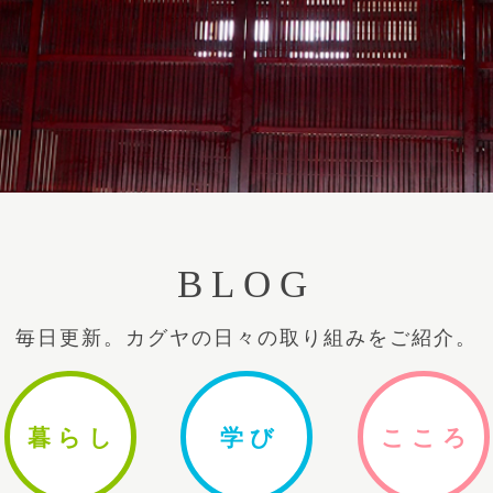
BLOG
毎日更新。カグヤの日々の取り組みをご紹介。
暮ら
し
学
び
ここ
ろ