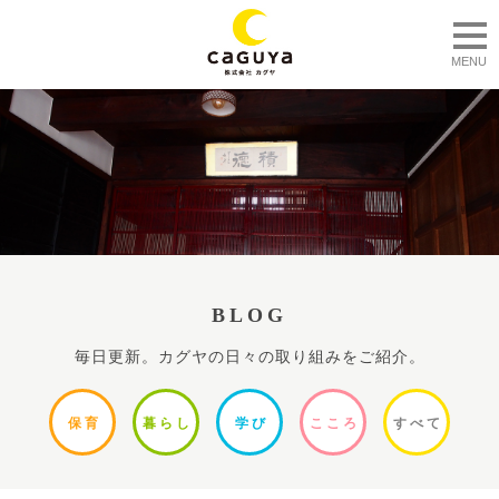
togg
MENU
BLOG
毎日更新。カグヤの日々の取り組みをご紹介。
保
育
暮ら
し
学
び
ここ
ろ
すべ
て