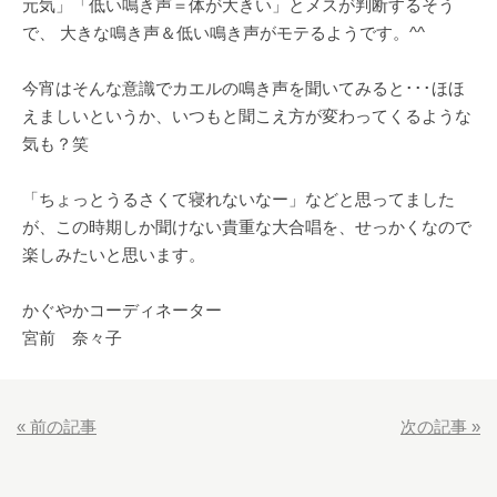
元気」「低い鳴き声＝体が大きい」とメスが判断するそう
で、 大きな鳴き声＆低い鳴き声がモテるようです。^^
今宵はそんな意識でカエルの鳴き声を聞いてみると･･･ほほ
えましいというか、いつもと聞こえ方が変わってくるような
気も？笑
「ちょっとうるさくて寝れないなー」などと思ってました
が、この時期しか聞けない貴重な大合唱を、せっかくなので
楽しみたいと思います。
かぐやかコーディネーター
宮前 奈々子
«
前の記事
次の記事
»