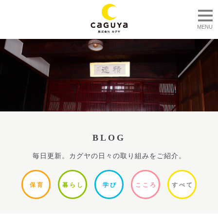
togg
MENU
BLOG
毎日更新。カグヤの日々の取り組みをご紹介。
保
育
暮ら
し
学
び
ここ
ろ
すべ
て