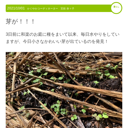
暮らし
2021/10/01
かぐやかコーディネーター 宮前 奈々子
芽が！！！
3日前に和楽のお庭に種をまいて以来、毎日水やりをしてい
ますが、今日小さなかわいい芽が出ているのを発見！