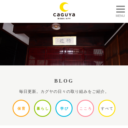
togg
MENU
BLOG
毎日更新。カグヤの日々の取り組みをご紹介。
保
育
暮ら
し
学
び
ここ
ろ
すべ
て