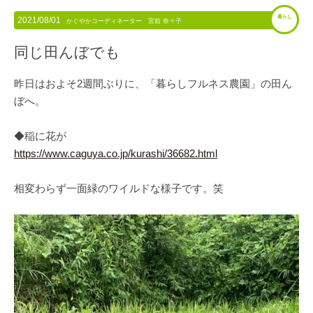
暮らし
2021/08/01
かぐやかコーディネーター 宮前 奈々子
同じ田んぼでも
昨日はおよそ2週間ぶりに、「暮らしフルネス農園」の田ん
ぼへ。
◆稲に花が
https://www.caguya.co.jp/kurashi/36682.html
相変わらず一面緑のワイルドな様子です。笑