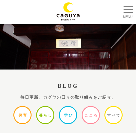
togg
MENU
BLOG
毎日更新。カグヤの日々の取り組みをご紹介。
保
育
暮ら
し
学
び
ここ
ろ
すべ
て