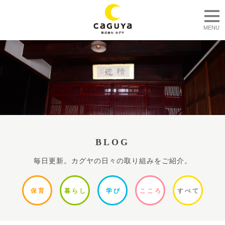
togg
MENU
BLOG
毎日更新。カグヤの日々の取り組みをご紹介。
保
育
暮ら
し
学
び
ここ
ろ
すべ
て