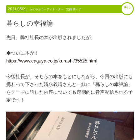
暮らし
2021/05/21
かぐやかコーディネーター 宮前 奈々子
暮らしの幸福論
先日、弊社社長の本が出版されましたが、
◆ついに本が！
https://www.caguya.co.jp/kurashi/35525.html
今後社長が、そちらの本をもとにしながら、今回の出版にも
携わって下さった清水義晴さんと一緒に「暮らしの幸福論」
をテーマに話した内容についても定期的に音声配信される予
定です！