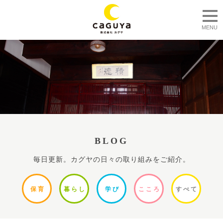
togg
MENU
BLOG
毎日更新。カグヤの日々の取り組みをご紹介。
保
育
暮ら
し
学
び
ここ
ろ
すべ
て