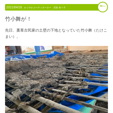
暮らし
2021/04/18
かぐやかコーディネーター 宮前 奈々子
竹小舞が！
先日、藁葺古民家の土壁の下地となっていた竹小舞（たけこ
まい）。