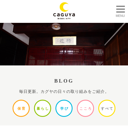
togg
MENU
BLOG
毎日更新。カグヤの日々の取り組みをご紹介。
保
育
暮ら
し
学
び
ここ
ろ
すべ
て