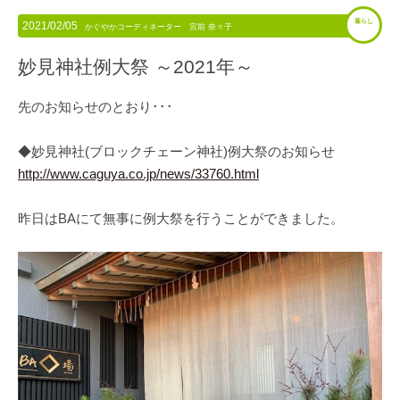
暮らし
2021/02/05
かぐやかコーディネーター 宮前 奈々子
妙見神社例大祭 ～2021年～
先のお知らせのとおり･･･
◆妙見神社(ブロックチェーン神社)例大祭のお知らせ
http://www.caguya.co.jp/news/33760.html
昨日はBAにて無事に例大祭を行うことができました。