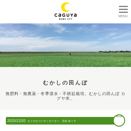
togg
MENU
むかしの田んぼ
無肥料・無農薬・冬季湛水・不耕起栽培。むかしの田んぼ カ
グヤ米。
田んぼ
2020/12/20
かぐやかコーディネーター 宮前 奈々子