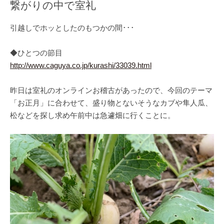
繋がりの中で室礼
引越しでホッとしたのもつかの間･･･
◆ひとつの節目
http://www.caguya.co.jp/kurashi/33039.html
昨日は室礼のオンラインお稽古があったので、今回のテーマ
「お正月」に合わせて、盛り物とないそうなカブや隼人瓜、
松などを探し求め午前中は急遽畑に行くことに。