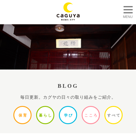
togg
MENU
BLOG
毎日更新。カグヤの日々の取り組みをご紹介。
保
育
暮ら
し
学
び
ここ
ろ
すべ
て