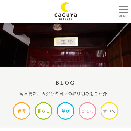
togg
MENU
BLOG
毎日更新。カグヤの日々の取り組みをご紹介。
保
育
暮ら
し
学
び
ここ
ろ
すべ
て