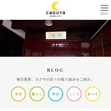
togg
MENU
BLOG
毎日更新。カグヤの日々の取り組みをご紹介。
保
育
暮ら
し
学
び
ここ
ろ
すべ
て