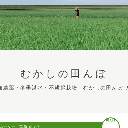
むかしの田んぼ
無農薬・冬季湛水・不耕起栽培。むかしの田んぼ 
田んぼ
ネーター 宮前 奈々子