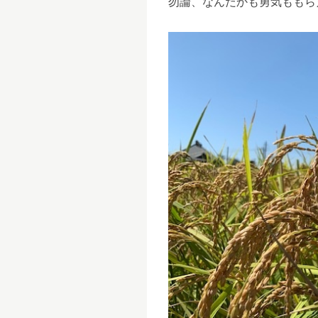
勿論、なんだかも勇気ももら