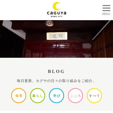
togg
MENU
BLOG
毎日更新。カグヤの日々の取り組みをご紹介。
保
育
暮ら
し
学
び
ここ
ろ
すべ
て